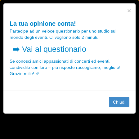
Utilizziamo i cookies, anche di "terze parti", per essere sicuri che tu
×
possa avere la migliore esperienza sul nostro sito.
Qualsiasi interazione e la prosecuzione della navigazione su questo
La tua opinione conta!
sito rappresenta un'accettazione della nostra politica sui cookies.
Partecipa ad un veloce questionario per uno studio sul
OK
Maggiori informazioni
mondo degli eventi. Ci vogliono solo 2 minuti.
➡️
Vai al questionario
Se conosci amici appassionati di concerti ed eventi,
condividilo con loro – più risposte raccogliamo, meglio è!
Grazie mille! 🎉
Chiudi