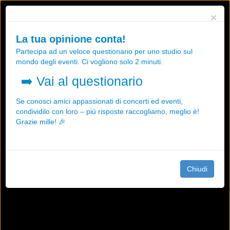
Utilizziamo i cookies, anche di "terze parti", per essere sicuri che tu
×
possa avere la migliore esperienza sul nostro sito.
Qualsiasi interazione e la prosecuzione della navigazione su questo
La tua opinione conta!
sito rappresenta un'accettazione della nostra politica sui cookies.
Partecipa ad un veloce questionario per uno studio sul
OK
Maggiori informazioni
mondo degli eventi. Ci vogliono solo 2 minuti.
➡️
Vai al questionario
Se conosci amici appassionati di concerti ed eventi,
condividilo con loro – più risposte raccogliamo, meglio è!
Grazie mille! 🎉
Chiudi