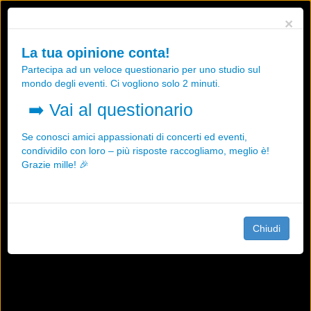
Utilizziamo i cookies, anche di "terze parti", per essere sicuri che tu
×
possa avere la migliore esperienza sul nostro sito.
Qualsiasi interazione e la prosecuzione della navigazione su questo
La tua opinione conta!
sito rappresenta un'accettazione della nostra politica sui cookies.
Partecipa ad un veloce questionario per uno studio sul
OK
Maggiori informazioni
mondo degli eventi. Ci vogliono solo 2 minuti.
➡️
Vai al questionario
Se conosci amici appassionati di concerti ed eventi,
condividilo con loro – più risposte raccogliamo, meglio è!
Grazie mille! 🎉
Chiudi