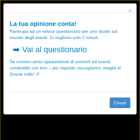
Utilizziamo i cookies, anche di "terze parti", per essere sicuri che tu
×
possa avere la migliore esperienza sul nostro sito.
Qualsiasi interazione e la prosecuzione della navigazione su questo
La tua opinione conta!
sito rappresenta un'accettazione della nostra politica sui cookies.
Partecipa ad un veloce questionario per uno studio sul
OK
Maggiori informazioni
mondo degli eventi. Ci vogliono solo 2 minuti.
➡️
Vai al questionario
Se conosci amici appassionati di concerti ed eventi,
condividilo con loro – più risposte raccogliamo, meglio è!
Grazie mille! 🎉
Chiudi