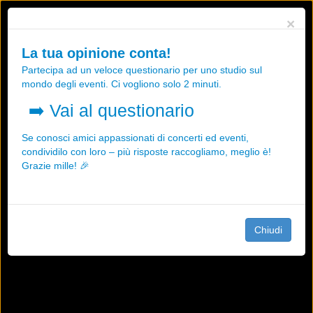
Utilizziamo i cookies, anche di "terze parti", per essere sicuri che tu
×
possa avere la migliore esperienza sul nostro sito.
Qualsiasi interazione e la prosecuzione della navigazione su questo
La tua opinione conta!
sito rappresenta un'accettazione della nostra politica sui cookies.
Partecipa ad un veloce questionario per uno studio sul
OK
Maggiori informazioni
mondo degli eventi. Ci vogliono solo 2 minuti.
➡️
Vai al questionario
Se conosci amici appassionati di concerti ed eventi,
condividilo con loro – più risposte raccogliamo, meglio è!
Grazie mille! 🎉
Chiudi