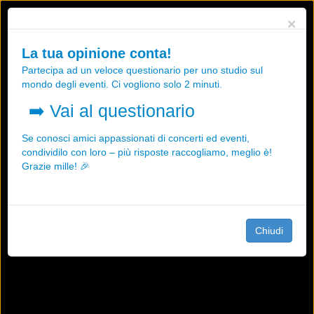
Utilizziamo i cookies, anche di "terze parti", per essere sicuri che tu
×
possa avere la migliore esperienza sul nostro sito.
Qualsiasi interazione e la prosecuzione della navigazione su questo
La tua opinione conta!
sito rappresenta un'accettazione della nostra politica sui cookies.
Partecipa ad un veloce questionario per uno studio sul
OK
Maggiori informazioni
mondo degli eventi. Ci vogliono solo 2 minuti.
➡️
Vai al questionario
Se conosci amici appassionati di concerti ed eventi,
condividilo con loro – più risposte raccogliamo, meglio è!
Grazie mille! 🎉
Chiudi