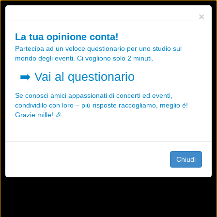
Utilizziamo i cookies, anche di "terze parti", per essere sicuri che tu
×
possa avere la migliore esperienza sul nostro sito.
Qualsiasi interazione e la prosecuzione della navigazione su questo
La tua opinione conta!
sito rappresenta un'accettazione della nostra politica sui cookies.
Partecipa ad un veloce questionario per uno studio sul
OK
Maggiori informazioni
mondo degli eventi. Ci vogliono solo 2 minuti.
➡️
Vai al questionario
Se conosci amici appassionati di concerti ed eventi,
condividilo con loro – più risposte raccogliamo, meglio è!
Grazie mille! 🎉
Chiudi