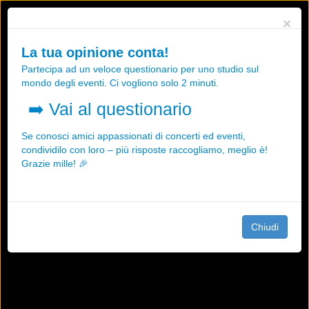
Utilizziamo i cookies, anche di "terze parti", per essere sicuri che tu
×
possa avere la migliore esperienza sul nostro sito.
Qualsiasi interazione e la prosecuzione della navigazione su questo
La tua opinione conta!
sito rappresenta un'accettazione della nostra politica sui cookies.
Partecipa ad un veloce questionario per uno studio sul
OK
Maggiori informazioni
mondo degli eventi. Ci vogliono solo 2 minuti.
➡️
Vai al questionario
Se conosci amici appassionati di concerti ed eventi,
condividilo con loro – più risposte raccogliamo, meglio è!
Grazie mille! 🎉
Chiudi