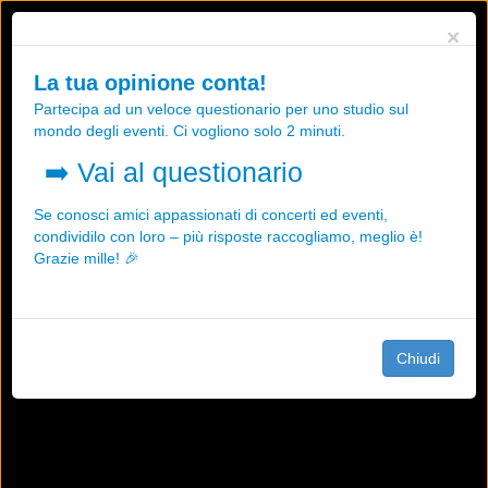
Utilizziamo i cookies, anche di "terze parti", per essere sicuri che tu
×
possa avere la migliore esperienza sul nostro sito.
Qualsiasi interazione e la prosecuzione della navigazione su questo
La tua opinione conta!
sito rappresenta un'accettazione della nostra politica sui cookies.
Partecipa ad un veloce questionario per uno studio sul
OK
Maggiori informazioni
mondo degli eventi. Ci vogliono solo 2 minuti.
➡️
Vai al questionario
Se conosci amici appassionati di concerti ed eventi,
condividilo con loro – più risposte raccogliamo, meglio è!
Grazie mille! 🎉
Chiudi