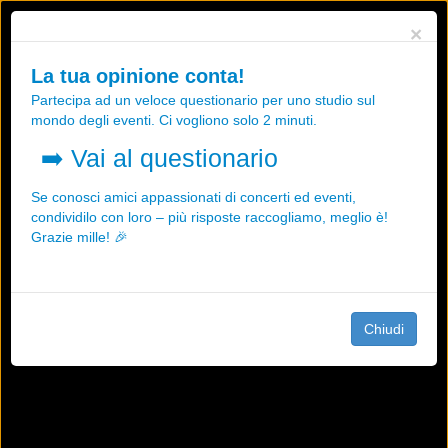
Utilizziamo i cookies, anche di "terze parti", per essere sicuri che tu
×
possa avere la migliore esperienza sul nostro sito.
Qualsiasi interazione e la prosecuzione della navigazione su questo
La tua opinione conta!
sito rappresenta un'accettazione della nostra politica sui cookies.
Partecipa ad un veloce questionario per uno studio sul
OK
Maggiori informazioni
mondo degli eventi. Ci vogliono solo 2 minuti.
➡️
Vai al questionario
Se conosci amici appassionati di concerti ed eventi,
condividilo con loro – più risposte raccogliamo, meglio è!
Grazie mille! 🎉
Chiudi