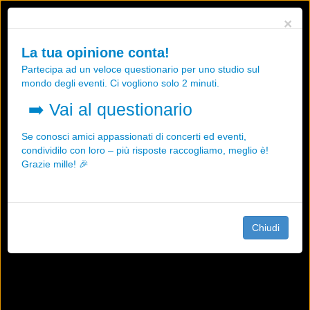
Utilizziamo i cookies, anche di "terze parti", per essere sicuri che tu
×
possa avere la migliore esperienza sul nostro sito.
Qualsiasi interazione e la prosecuzione della navigazione su questo
La tua opinione conta!
sito rappresenta un'accettazione della nostra politica sui cookies.
Partecipa ad un veloce questionario per uno studio sul
OK
Maggiori informazioni
mondo degli eventi. Ci vogliono solo 2 minuti.
➡️
Vai al questionario
Se conosci amici appassionati di concerti ed eventi,
condividilo con loro – più risposte raccogliamo, meglio è!
Grazie mille! 🎉
Chiudi