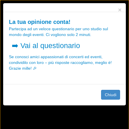
Utilizziamo i cookies, anche di "terze parti", per essere sicuri che tu
×
possa avere la migliore esperienza sul nostro sito.
Qualsiasi interazione e la prosecuzione della navigazione su questo
La tua opinione conta!
sito rappresenta un'accettazione della nostra politica sui cookies.
Partecipa ad un veloce questionario per uno studio sul
OK
Maggiori informazioni
mondo degli eventi. Ci vogliono solo 2 minuti.
➡️
Vai al questionario
Se conosci amici appassionati di concerti ed eventi,
condividilo con loro – più risposte raccogliamo, meglio è!
Grazie mille! 🎉
Chiudi