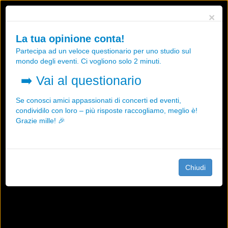
Utilizziamo i cookies, anche di "terze parti", per essere sicuri che tu
×
possa avere la migliore esperienza sul nostro sito.
Qualsiasi interazione e la prosecuzione della navigazione su questo
La tua opinione conta!
sito rappresenta un'accettazione della nostra politica sui cookies.
Partecipa ad un veloce questionario per uno studio sul
OK
Maggiori informazioni
mondo degli eventi. Ci vogliono solo 2 minuti.
➡️
Vai al questionario
Se conosci amici appassionati di concerti ed eventi,
condividilo con loro – più risposte raccogliamo, meglio è!
Grazie mille! 🎉
Chiudi