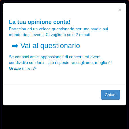
Utilizziamo i cookies, anche di "terze parti", per essere sicuri che tu
×
possa avere la migliore esperienza sul nostro sito.
Qualsiasi interazione e la prosecuzione della navigazione su questo
La tua opinione conta!
sito rappresenta un'accettazione della nostra politica sui cookies.
Partecipa ad un veloce questionario per uno studio sul
OK
Maggiori informazioni
mondo degli eventi. Ci vogliono solo 2 minuti.
➡️
Vai al questionario
Se conosci amici appassionati di concerti ed eventi,
condividilo con loro – più risposte raccogliamo, meglio è!
Grazie mille! 🎉
Chiudi