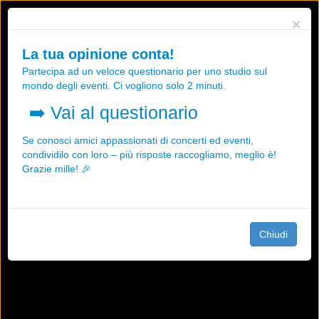
Utilizziamo i cookies, anche di "terze parti", per essere sicuri che tu
×
possa avere la migliore esperienza sul nostro sito.
Qualsiasi interazione e la prosecuzione della navigazione su questo
La tua opinione conta!
sito rappresenta un'accettazione della nostra politica sui cookies.
Partecipa ad un veloce questionario per uno studio sul
OK
Maggiori informazioni
mondo degli eventi. Ci vogliono solo 2 minuti.
➡️
Vai al questionario
Se conosci amici appassionati di concerti ed eventi,
condividilo con loro – più risposte raccogliamo, meglio è!
Grazie mille! 🎉
Chiudi