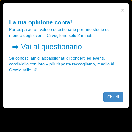
Utilizziamo i cookies, anche di "terze parti", per essere sicuri che tu
×
possa avere la migliore esperienza sul nostro sito.
Qualsiasi interazione e la prosecuzione della navigazione su questo
La tua opinione conta!
sito rappresenta un'accettazione della nostra politica sui cookies.
Partecipa ad un veloce questionario per uno studio sul
OK
Maggiori informazioni
mondo degli eventi. Ci vogliono solo 2 minuti.
➡️
Vai al questionario
Se conosci amici appassionati di concerti ed eventi,
condividilo con loro – più risposte raccogliamo, meglio è!
Grazie mille! 🎉
Chiudi