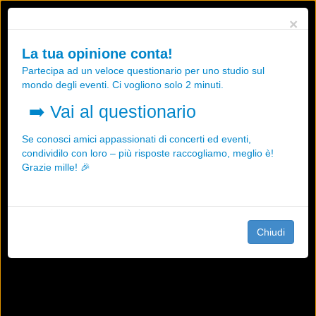
Utilizziamo i cookies, anche di "terze parti", per essere sicuri che tu
×
possa avere la migliore esperienza sul nostro sito.
Qualsiasi interazione e la prosecuzione della navigazione su questo
La tua opinione conta!
sito rappresenta un'accettazione della nostra politica sui cookies.
Partecipa ad un veloce questionario per uno studio sul
OK
Maggiori informazioni
mondo degli eventi. Ci vogliono solo 2 minuti.
➡️
Vai al questionario
Se conosci amici appassionati di concerti ed eventi,
condividilo con loro – più risposte raccogliamo, meglio è!
Grazie mille! 🎉
Chiudi