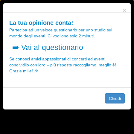
Utilizziamo i cookies, anche di "terze parti", per essere sicuri che tu
×
possa avere la migliore esperienza sul nostro sito.
Qualsiasi interazione e la prosecuzione della navigazione su questo
La tua opinione conta!
sito rappresenta un'accettazione della nostra politica sui cookies.
Partecipa ad un veloce questionario per uno studio sul
OK
Maggiori informazioni
mondo degli eventi. Ci vogliono solo 2 minuti.
➡️
Vai al questionario
Se conosci amici appassionati di concerti ed eventi,
condividilo con loro – più risposte raccogliamo, meglio è!
Grazie mille! 🎉
Chiudi