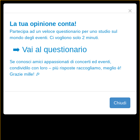
Utilizziamo i cookies, anche di "terze parti", per essere sicuri che tu
×
possa avere la migliore esperienza sul nostro sito.
Qualsiasi interazione e la prosecuzione della navigazione su questo
La tua opinione conta!
sito rappresenta un'accettazione della nostra politica sui cookies.
Partecipa ad un veloce questionario per uno studio sul
OK
Maggiori informazioni
mondo degli eventi. Ci vogliono solo 2 minuti.
➡️
Vai al questionario
Se conosci amici appassionati di concerti ed eventi,
condividilo con loro – più risposte raccogliamo, meglio è!
Grazie mille! 🎉
Chiudi