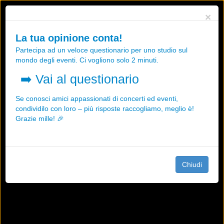
Utilizziamo i cookies, anche di "terze parti", per essere sicuri che tu
×
possa avere la migliore esperienza sul nostro sito.
Qualsiasi interazione e la prosecuzione della navigazione su questo
La tua opinione conta!
sito rappresenta un'accettazione della nostra politica sui cookies.
Partecipa ad un veloce questionario per uno studio sul
OK
Maggiori informazioni
mondo degli eventi. Ci vogliono solo 2 minuti.
➡️
Vai al questionario
Se conosci amici appassionati di concerti ed eventi,
condividilo con loro – più risposte raccogliamo, meglio è!
Grazie mille! 🎉
Chiudi