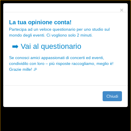
Utilizziamo i cookies, anche di "terze parti", per essere sicuri che tu
×
possa avere la migliore esperienza sul nostro sito.
Qualsiasi interazione e la prosecuzione della navigazione su questo
La tua opinione conta!
sito rappresenta un'accettazione della nostra politica sui cookies.
Partecipa ad un veloce questionario per uno studio sul
OK
Maggiori informazioni
mondo degli eventi. Ci vogliono solo 2 minuti.
➡️
Vai al questionario
Se conosci amici appassionati di concerti ed eventi,
condividilo con loro – più risposte raccogliamo, meglio è!
Grazie mille! 🎉
Chiudi