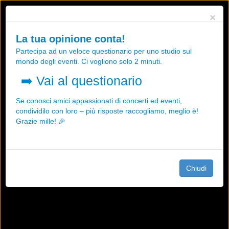
Utilizziamo i cookies, anche di "terze parti", per essere sicuri che tu
×
possa avere la migliore esperienza sul nostro sito.
Qualsiasi interazione e la prosecuzione della navigazione su questo
La tua opinione conta!
sito rappresenta un'accettazione della nostra politica sui cookies.
Partecipa ad un veloce questionario per uno studio sul
OK
Maggiori informazioni
mondo degli eventi. Ci vogliono solo 2 minuti.
➡️
Vai al questionario
Se conosci amici appassionati di concerti ed eventi,
condividilo con loro – più risposte raccogliamo, meglio è!
Grazie mille! 🎉
Chiudi