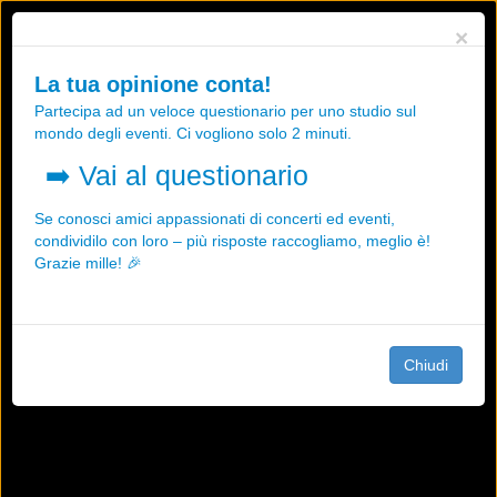
Utilizziamo i cookies, anche di "terze parti", per essere sicuri che tu
×
possa avere la migliore esperienza sul nostro sito.
Qualsiasi interazione e la prosecuzione della navigazione su questo
La tua opinione conta!
sito rappresenta un'accettazione della nostra politica sui cookies.
Partecipa ad un veloce questionario per uno studio sul
OK
Maggiori informazioni
mondo degli eventi. Ci vogliono solo 2 minuti.
➡️
Vai al questionario
Se conosci amici appassionati di concerti ed eventi,
condividilo con loro – più risposte raccogliamo, meglio è!
Grazie mille! 🎉
Chiudi