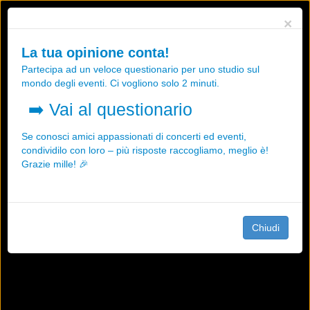
Utilizziamo i cookies, anche di "terze parti", per essere sicuri che tu
×
possa avere la migliore esperienza sul nostro sito.
Qualsiasi interazione e la prosecuzione della navigazione su questo
La tua opinione conta!
sito rappresenta un'accettazione della nostra politica sui cookies.
Partecipa ad un veloce questionario per uno studio sul
OK
Maggiori informazioni
mondo degli eventi. Ci vogliono solo 2 minuti.
➡️
Vai al questionario
Se conosci amici appassionati di concerti ed eventi,
condividilo con loro – più risposte raccogliamo, meglio è!
Grazie mille! 🎉
Chiudi