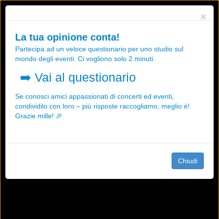
Utilizziamo i cookies, anche di "terze parti", per essere sicuri che tu
×
possa avere la migliore esperienza sul nostro sito.
Qualsiasi interazione e la prosecuzione della navigazione su questo
La tua opinione conta!
sito rappresenta un'accettazione della nostra politica sui cookies.
Partecipa ad un veloce questionario per uno studio sul
OK
Maggiori informazioni
mondo degli eventi. Ci vogliono solo 2 minuti.
➡️
Vai al questionario
Se conosci amici appassionati di concerti ed eventi,
condividilo con loro – più risposte raccogliamo, meglio è!
Grazie mille! 🎉
Chiudi