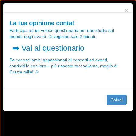
Utilizziamo i cookies, anche di "terze parti", per essere sicuri che tu
×
possa avere la migliore esperienza sul nostro sito.
Qualsiasi interazione e la prosecuzione della navigazione su questo
La tua opinione conta!
sito rappresenta un'accettazione della nostra politica sui cookies.
Partecipa ad un veloce questionario per uno studio sul
OK
Maggiori informazioni
mondo degli eventi. Ci vogliono solo 2 minuti.
➡️
Vai al questionario
Se conosci amici appassionati di concerti ed eventi,
condividilo con loro – più risposte raccogliamo, meglio è!
Grazie mille! 🎉
Chiudi