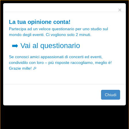
Utilizziamo i cookies, anche di "terze parti", per essere sicuri che tu
×
possa avere la migliore esperienza sul nostro sito.
Qualsiasi interazione e la prosecuzione della navigazione su questo
La tua opinione conta!
sito rappresenta un'accettazione della nostra politica sui cookies.
Partecipa ad un veloce questionario per uno studio sul
OK
Maggiori informazioni
mondo degli eventi. Ci vogliono solo 2 minuti.
➡️
Vai al questionario
Se conosci amici appassionati di concerti ed eventi,
condividilo con loro – più risposte raccogliamo, meglio è!
Grazie mille! 🎉
Chiudi