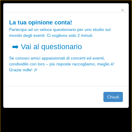
Utilizziamo i cookies, anche di "terze parti", per essere sicuri che tu
×
possa avere la migliore esperienza sul nostro sito.
Qualsiasi interazione e la prosecuzione della navigazione su questo
La tua opinione conta!
sito rappresenta un'accettazione della nostra politica sui cookies.
Partecipa ad un veloce questionario per uno studio sul
OK
Maggiori informazioni
mondo degli eventi. Ci vogliono solo 2 minuti.
➡️
Vai al questionario
Se conosci amici appassionati di concerti ed eventi,
condividilo con loro – più risposte raccogliamo, meglio è!
Grazie mille! 🎉
Chiudi