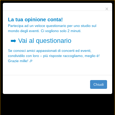
Utilizziamo i cookies, anche di "terze parti", per essere sicuri che tu
×
possa avere la migliore esperienza sul nostro sito.
Qualsiasi interazione e la prosecuzione della navigazione su questo
La tua opinione conta!
sito rappresenta un'accettazione della nostra politica sui cookies.
Partecipa ad un veloce questionario per uno studio sul
OK
Maggiori informazioni
mondo degli eventi. Ci vogliono solo 2 minuti.
➡️
Vai al questionario
Se conosci amici appassionati di concerti ed eventi,
condividilo con loro – più risposte raccogliamo, meglio è!
Grazie mille! 🎉
Chiudi