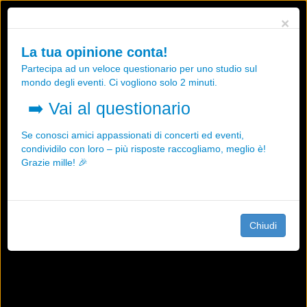
Utilizziamo i cookies, anche di "terze parti", per essere sicuri che tu
×
possa avere la migliore esperienza sul nostro sito.
Qualsiasi interazione e la prosecuzione della navigazione su questo
La tua opinione conta!
sito rappresenta un'accettazione della nostra politica sui cookies.
Partecipa ad un veloce questionario per uno studio sul
OK
Maggiori informazioni
mondo degli eventi. Ci vogliono solo 2 minuti.
➡️
Vai al questionario
Se conosci amici appassionati di concerti ed eventi,
condividilo con loro – più risposte raccogliamo, meglio è!
Grazie mille! 🎉
Chiudi