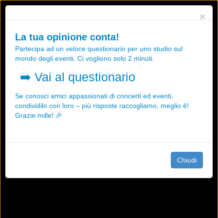
Utilizziamo i cookies, anche di "terze parti", per essere sicuri che tu
×
possa avere la migliore esperienza sul nostro sito.
Qualsiasi interazione e la prosecuzione della navigazione su questo
La tua opinione conta!
sito rappresenta un'accettazione della nostra politica sui cookies.
Partecipa ad un veloce questionario per uno studio sul
OK
Maggiori informazioni
mondo degli eventi. Ci vogliono solo 2 minuti.
➡️
Vai al questionario
Se conosci amici appassionati di concerti ed eventi,
condividilo con loro – più risposte raccogliamo, meglio è!
Grazie mille! 🎉
Chiudi