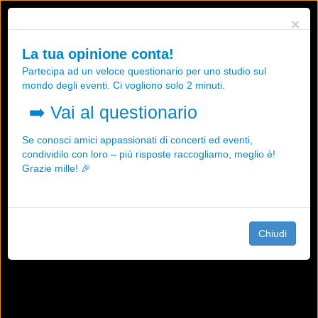
Utilizziamo i cookies, anche di "terze parti", per essere sicuri che tu
×
possa avere la migliore esperienza sul nostro sito.
Qualsiasi interazione e la prosecuzione della navigazione su questo
La tua opinione conta!
sito rappresenta un'accettazione della nostra politica sui cookies.
Partecipa ad un veloce questionario per uno studio sul
OK
Maggiori informazioni
mondo degli eventi. Ci vogliono solo 2 minuti.
➡️
Vai al questionario
Se conosci amici appassionati di concerti ed eventi,
condividilo con loro – più risposte raccogliamo, meglio è!
Grazie mille! 🎉
Chiudi