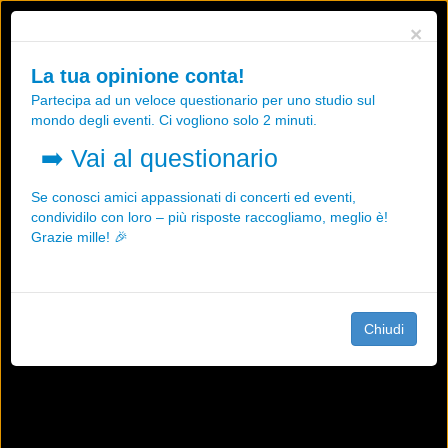
Utilizziamo i cookies, anche di "terze parti", per essere sicuri che tu
×
possa avere la migliore esperienza sul nostro sito.
Qualsiasi interazione e la prosecuzione della navigazione su questo
La tua opinione conta!
sito rappresenta un'accettazione della nostra politica sui cookies.
Partecipa ad un veloce questionario per uno studio sul
OK
Maggiori informazioni
mondo degli eventi. Ci vogliono solo 2 minuti.
➡️
Vai al questionario
Se conosci amici appassionati di concerti ed eventi,
condividilo con loro – più risposte raccogliamo, meglio è!
Grazie mille! 🎉
Chiudi