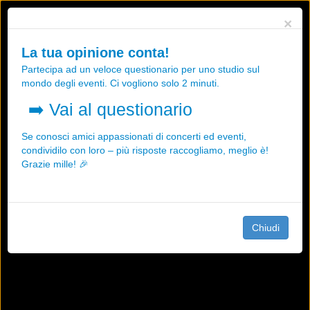
Utilizziamo i cookies, anche di "terze parti", per essere sicuri che tu
×
possa avere la migliore esperienza sul nostro sito.
Qualsiasi interazione e la prosecuzione della navigazione su questo
La tua opinione conta!
sito rappresenta un'accettazione della nostra politica sui cookies.
Partecipa ad un veloce questionario per uno studio sul
OK
Maggiori informazioni
mondo degli eventi. Ci vogliono solo 2 minuti.
➡️
Vai al questionario
Se conosci amici appassionati di concerti ed eventi,
condividilo con loro – più risposte raccogliamo, meglio è!
Grazie mille! 🎉
Chiudi