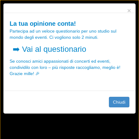
Utilizziamo i cookies, anche di "terze parti", per essere sicuri che tu
×
possa avere la migliore esperienza sul nostro sito.
Qualsiasi interazione e la prosecuzione della navigazione su questo
La tua opinione conta!
sito rappresenta un'accettazione della nostra politica sui cookies.
Partecipa ad un veloce questionario per uno studio sul
OK
Maggiori informazioni
mondo degli eventi. Ci vogliono solo 2 minuti.
➡️
Vai al questionario
Se conosci amici appassionati di concerti ed eventi,
condividilo con loro – più risposte raccogliamo, meglio è!
Grazie mille! 🎉
Chiudi