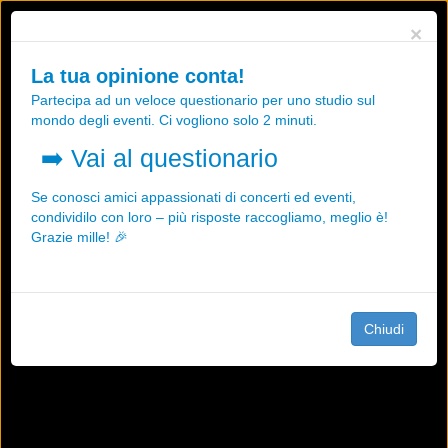
Utilizziamo i cookies, anche di "terze parti", per essere sicuri che tu
×
possa avere la migliore esperienza sul nostro sito.
Qualsiasi interazione e la prosecuzione della navigazione su questo
La tua opinione conta!
sito rappresenta un'accettazione della nostra politica sui cookies.
Partecipa ad un veloce questionario per uno studio sul
OK
Maggiori informazioni
mondo degli eventi. Ci vogliono solo 2 minuti.
➡️
Vai al questionario
Se conosci amici appassionati di concerti ed eventi,
condividilo con loro – più risposte raccogliamo, meglio è!
Grazie mille! 🎉
Chiudi