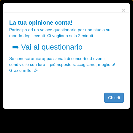
Utilizziamo i cookies, anche di "terze parti", per essere sicuri che tu
×
possa avere la migliore esperienza sul nostro sito.
Qualsiasi interazione e la prosecuzione della navigazione su questo
La tua opinione conta!
sito rappresenta un'accettazione della nostra politica sui cookies.
Partecipa ad un veloce questionario per uno studio sul
OK
Maggiori informazioni
mondo degli eventi. Ci vogliono solo 2 minuti.
➡️
Vai al questionario
Se conosci amici appassionati di concerti ed eventi,
condividilo con loro – più risposte raccogliamo, meglio è!
Grazie mille! 🎉
Chiudi