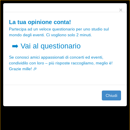
Utilizziamo i cookies, anche di "terze parti", per essere sicuri che tu
×
possa avere la migliore esperienza sul nostro sito.
Qualsiasi interazione e la prosecuzione della navigazione su questo
La tua opinione conta!
sito rappresenta un'accettazione della nostra politica sui cookies.
Partecipa ad un veloce questionario per uno studio sul
OK
Maggiori informazioni
mondo degli eventi. Ci vogliono solo 2 minuti.
➡️
Vai al questionario
Se conosci amici appassionati di concerti ed eventi,
condividilo con loro – più risposte raccogliamo, meglio è!
Grazie mille! 🎉
Chiudi