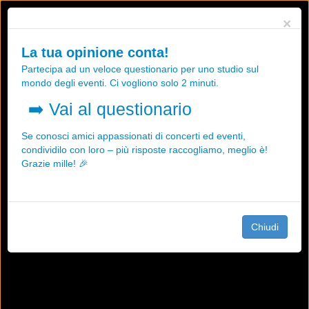
Utilizziamo i cookies, anche di "terze parti", per essere sicuri che tu
×
possa avere la migliore esperienza sul nostro sito.
Qualsiasi interazione e la prosecuzione della navigazione su questo
La tua opinione conta!
sito rappresenta un'accettazione della nostra politica sui cookies.
Partecipa ad un veloce questionario per uno studio sul
OK
Maggiori informazioni
mondo degli eventi. Ci vogliono solo 2 minuti.
➡️
Vai al questionario
Se conosci amici appassionati di concerti ed eventi,
condividilo con loro – più risposte raccogliamo, meglio è!
Grazie mille! 🎉
Chiudi