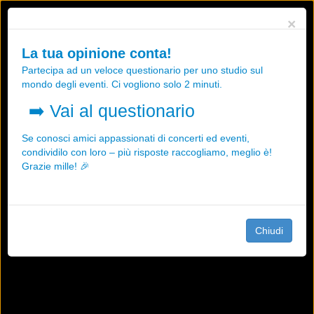
Utilizziamo i cookies, anche di "terze parti", per essere sicuri che tu
×
possa avere la migliore esperienza sul nostro sito.
Qualsiasi interazione e la prosecuzione della navigazione su questo
La tua opinione conta!
sito rappresenta un'accettazione della nostra politica sui cookies.
Partecipa ad un veloce questionario per uno studio sul
OK
Maggiori informazioni
mondo degli eventi. Ci vogliono solo 2 minuti.
➡️
Vai al questionario
Se conosci amici appassionati di concerti ed eventi,
condividilo con loro – più risposte raccogliamo, meglio è!
Grazie mille! 🎉
Chiudi