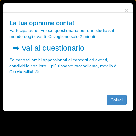
Utilizziamo i cookies, anche di "terze parti", per essere sicuri che tu
×
possa avere la migliore esperienza sul nostro sito.
Qualsiasi interazione e la prosecuzione della navigazione su questo
La tua opinione conta!
sito rappresenta un'accettazione della nostra politica sui cookies.
Partecipa ad un veloce questionario per uno studio sul
OK
Maggiori informazioni
mondo degli eventi. Ci vogliono solo 2 minuti.
➡️
Vai al questionario
Se conosci amici appassionati di concerti ed eventi,
condividilo con loro – più risposte raccogliamo, meglio è!
Grazie mille! 🎉
Chiudi