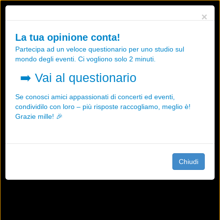
Utilizziamo i cookies, anche di "terze parti", per essere sicuri che tu
×
possa avere la migliore esperienza sul nostro sito.
Qualsiasi interazione e la prosecuzione della navigazione su questo
La tua opinione conta!
sito rappresenta un'accettazione della nostra politica sui cookies.
Partecipa ad un veloce questionario per uno studio sul
OK
Maggiori informazioni
mondo degli eventi. Ci vogliono solo 2 minuti.
➡️
Vai al questionario
Se conosci amici appassionati di concerti ed eventi,
condividilo con loro – più risposte raccogliamo, meglio è!
Grazie mille! 🎉
Chiudi