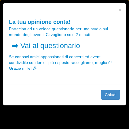
Utilizziamo i cookies, anche di "terze parti", per essere sicuri che tu
×
possa avere la migliore esperienza sul nostro sito.
Qualsiasi interazione e la prosecuzione della navigazione su questo
La tua opinione conta!
sito rappresenta un'accettazione della nostra politica sui cookies.
Partecipa ad un veloce questionario per uno studio sul
OK
Maggiori informazioni
mondo degli eventi. Ci vogliono solo 2 minuti.
➡️
Vai al questionario
Se conosci amici appassionati di concerti ed eventi,
condividilo con loro – più risposte raccogliamo, meglio è!
Grazie mille! 🎉
Chiudi