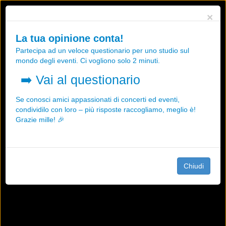
Utilizziamo i cookies, anche di "terze parti", per essere sicuri che tu
×
possa avere la migliore esperienza sul nostro sito.
Qualsiasi interazione e la prosecuzione della navigazione su questo
La tua opinione conta!
sito rappresenta un'accettazione della nostra politica sui cookies.
Partecipa ad un veloce questionario per uno studio sul
OK
Maggiori informazioni
mondo degli eventi. Ci vogliono solo 2 minuti.
➡️
Vai al questionario
Se conosci amici appassionati di concerti ed eventi,
condividilo con loro – più risposte raccogliamo, meglio è!
Grazie mille! 🎉
Chiudi