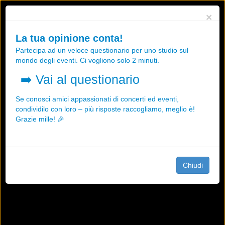
Utilizziamo i cookies, anche di "terze parti", per essere sicuri che tu
×
possa avere la migliore esperienza sul nostro sito.
Qualsiasi interazione e la prosecuzione della navigazione su questo
La tua opinione conta!
sito rappresenta un'accettazione della nostra politica sui cookies.
Partecipa ad un veloce questionario per uno studio sul
OK
Maggiori informazioni
mondo degli eventi. Ci vogliono solo 2 minuti.
➡️
Vai al questionario
Se conosci amici appassionati di concerti ed eventi,
condividilo con loro – più risposte raccogliamo, meglio è!
Grazie mille! 🎉
Chiudi