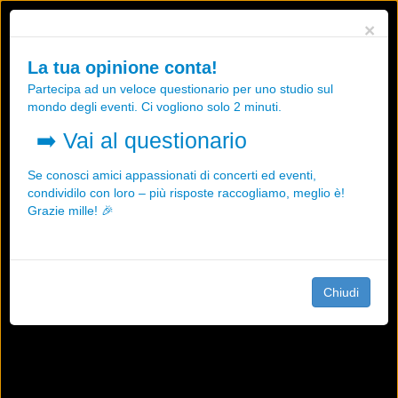
Utilizziamo i cookies, anche di "terze parti", per essere sicuri che tu
×
possa avere la migliore esperienza sul nostro sito.
Qualsiasi interazione e la prosecuzione della navigazione su questo
La tua opinione conta!
sito rappresenta un'accettazione della nostra politica sui cookies.
Partecipa ad un veloce questionario per uno studio sul
OK
Maggiori informazioni
mondo degli eventi. Ci vogliono solo 2 minuti.
➡️
Vai al questionario
Se conosci amici appassionati di concerti ed eventi,
condividilo con loro – più risposte raccogliamo, meglio è!
Grazie mille! 🎉
Chiudi