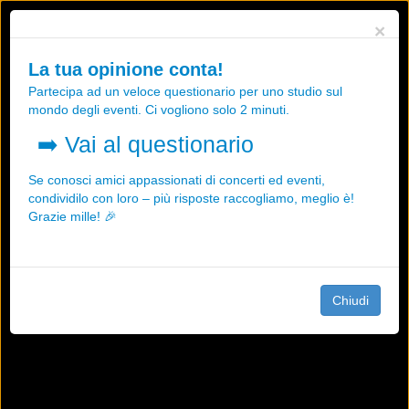
Utilizziamo i cookies, anche di "terze parti", per essere sicuri che tu
×
possa avere la migliore esperienza sul nostro sito.
Qualsiasi interazione e la prosecuzione della navigazione su questo
La tua opinione conta!
sito rappresenta un'accettazione della nostra politica sui cookies.
Partecipa ad un veloce questionario per uno studio sul
OK
Maggiori informazioni
mondo degli eventi. Ci vogliono solo 2 minuti.
➡️
Vai al questionario
Se conosci amici appassionati di concerti ed eventi,
condividilo con loro – più risposte raccogliamo, meglio è!
Grazie mille! 🎉
Chiudi