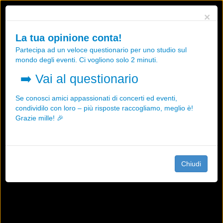
Utilizziamo i cookies, anche di "terze parti", per essere sicuri che tu
×
possa avere la migliore esperienza sul nostro sito.
Qualsiasi interazione e la prosecuzione della navigazione su questo
La tua opinione conta!
sito rappresenta un'accettazione della nostra politica sui cookies.
Partecipa ad un veloce questionario per uno studio sul
OK
Maggiori informazioni
mondo degli eventi. Ci vogliono solo 2 minuti.
➡️
Vai al questionario
Se conosci amici appassionati di concerti ed eventi,
condividilo con loro – più risposte raccogliamo, meglio è!
Grazie mille! 🎉
Chiudi