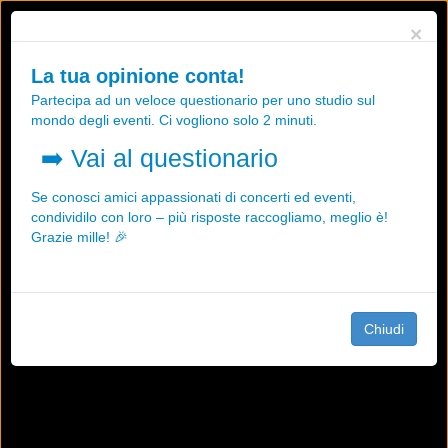
Utilizziamo i cookies, anche di "terze parti", per essere sicuri che tu
×
possa avere la migliore esperienza sul nostro sito.
Qualsiasi interazione e la prosecuzione della navigazione su questo
La tua opinione conta!
sito rappresenta un'accettazione della nostra politica sui cookies.
Partecipa ad un veloce questionario per uno studio sul
OK
Maggiori informazioni
mondo degli eventi. Ci vogliono solo 2 minuti.
➡️
Vai al questionario
Se conosci amici appassionati di concerti ed eventi,
condividilo con loro – più risposte raccogliamo, meglio è!
Grazie mille! 🎉
Chiudi