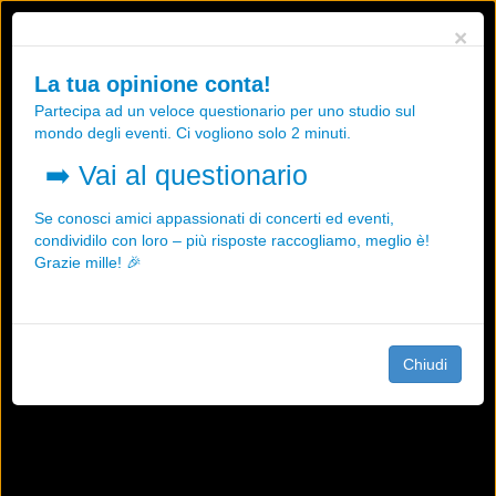
Utilizziamo i cookies, anche di "terze parti", per essere sicuri che tu
×
possa avere la migliore esperienza sul nostro sito.
Qualsiasi interazione e la prosecuzione della navigazione su questo
La tua opinione conta!
sito rappresenta un'accettazione della nostra politica sui cookies.
Partecipa ad un veloce questionario per uno studio sul
OK
Maggiori informazioni
mondo degli eventi. Ci vogliono solo 2 minuti.
➡️
Vai al questionario
Se conosci amici appassionati di concerti ed eventi,
condividilo con loro – più risposte raccogliamo, meglio è!
Grazie mille! 🎉
Chiudi